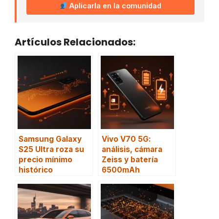
Aplicarla en la comunidad
Artículos Relacionados:
Samsung Galaxy
Vivo V70 5G:
S25 Ultra roza su
análisis, cámara
precio mínimo
Zeiss y batería
histórico
6500mAh