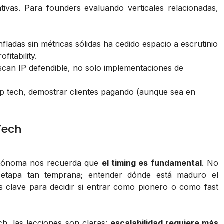
tivas. Para founders evaluando verticales relacionadas,
fladas sin métricas sólidas ha cedido espacio a escrutinio
fitability.
scan IP defendible, no solo implementaciones de
p tech, demostrar clientes pagando (aunque sea en
Tech
autónoma nos recuerda que
el timing es fundamental
. No
 etapa tan temprana; entender dónde está maduro el
es clave para decidir si entrar como pionero o como fast
h, las lecciones son claras:
escalabilidad requiere más