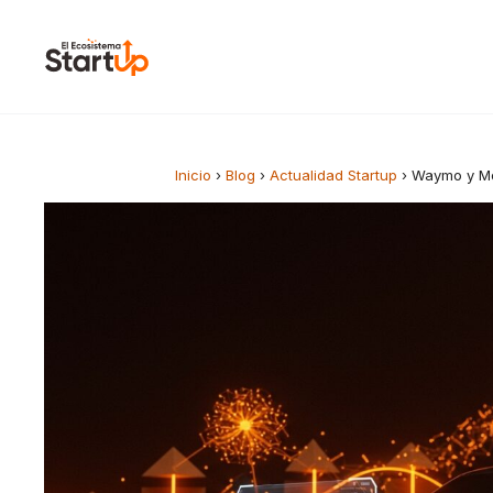
Saltar al contenido
Inicio
›
Blog
›
Actualidad Startup
›
Waymo y Mo