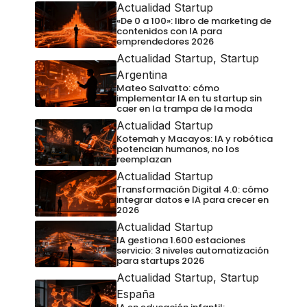
Actualidad Startup
«De 0 a 100»: libro de marketing de
contenidos con IA para
emprendedores 2026
Actualidad Startup
,
Startup
Argentina
Mateo Salvatto: cómo
implementar IA en tu startup sin
caer en la trampa de la moda
Actualidad Startup
Kotemah y Macayos: IA y robótica
potencian humanos, no los
reemplazan
Actualidad Startup
Transformación Digital 4.0: cómo
integrar datos e IA para crecer en
2026
Actualidad Startup
IA gestiona 1.600 estaciones
servicio: 3 niveles automatización
para startups 2026
Actualidad Startup
,
Startup
España