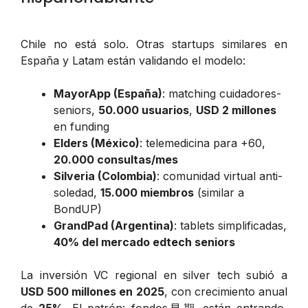
Chile no está solo. Otras startups similares en
España y Latam están validando el modelo:
MayorApp (España)
: matching cuidadores-
seniors,
50.000 usuarios
,
USD 2 millones
en funding
Elders (México)
: telemedicina para +60,
20.000 consultas/mes
Silveria (Colombia)
: comunidad virtual anti-
soledad,
15.000 miembros
(similar a
BondUP)
GrandPad (Argentina)
: tablets simplificadas,
40% del mercado edtech seniors
La inversión VC regional en silver tech subió a
USD 500 millones en 2025
, con crecimiento anual
de
25%
. El patrón: fondos早期 están entrando,