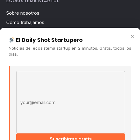
ECOSISTEMA STARTUP
Sobre nosotros
Cómo trabajamos
Newsletter
×
El Daily Shot Startupero
Contacto
Noticias del ecosistema startup en 2 minutos. Gratis, todos los
Publicidad
días.
Convocatorias
Email address
COMUNIDAD
Comunidad (Skool) ↗
Blog Cristian Tala ↗
Es La Hora de Aprender ↗
© 2026 El Ecosistema Startup. Todos los derechos
reservados.
Políticas De Privacidad · Términos De Uso
Suscribirme gratis