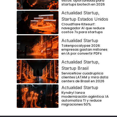
vistos: oportunidad para
startups biotech en 2026
Actualidad Startup
,
Startup Estados Unidos
Cloudflare Kitesurf:
navegador AI que reduce
costos 7x para startups
Actualidad Startup
Tokenpocalypse 2026:
empresas gastan millones
en IA por convertir PDFs
Actualidad Startup
,
Startup Brasil
ServiceNow cuadruplica
clientes LATAM y mira data
centers de Brasil en 2026
Actualidad Startup
Kyndryl lanza
modernización agéntica: IA
automatiza TI y reduce
migraciones 50%