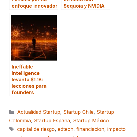
enfoque innovador
Sequoia y NVIDIA
Ineffable
Intelligence
levanta $1.1B:
lecciones para
founders
Categorías
Actualidad Startup
,
Startup Chile
,
Startup
Colombia
,
Startup España
,
Startup México
Etiquetas
capital de riesgo
,
edtech
,
financiacion
,
impacto