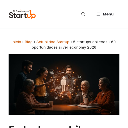
Saltar al contenido
Menu
Inicio
›
Blog
›
Actualidad Startup
›
5 startups chilenas +60:
oportunidades silver economy 2026