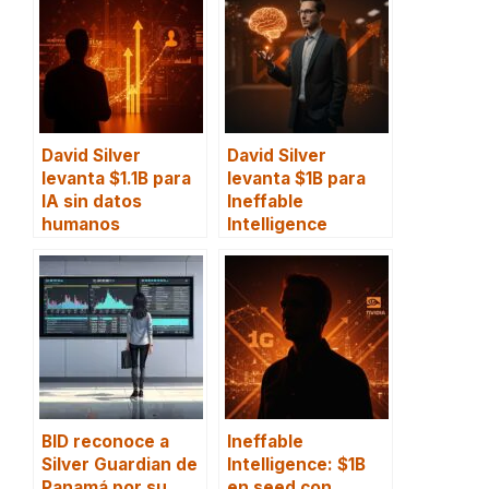
David Silver
David Silver
levanta $1.1B para
levanta $1B para
IA sin datos
Ineffable
humanos
Intelligence
BID reconoce a
Ineffable
Silver Guardian de
Intelligence: $1B
Panamá por su
en seed con