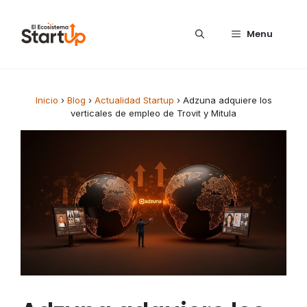
Saltar al contenido
Menu
Inicio
›
Blog
›
Actualidad Startup
›
Adzuna adquiere los
verticales de empleo de Trovit y Mitula