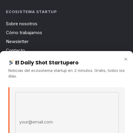
ECOSISTEMA STARTUP
Sobre nosotros
Cómo trabajamos
Newsletter
Contacto
×
Publicidad
El Daily Shot Startupero
Convocatorias
Noticias del ecosistema startup en 2 minutos. Gratis, todos los
días.
COMUNIDAD
Comunidad (Skool) ↗
Email address
Blog Cristian Tala ↗
Es La Hora de Aprender ↗
© 2026 El Ecosistema Startup. Todos los derechos