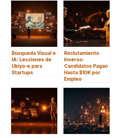
Búsqueda Visual e
Reclutamiento
IA: Lecciones de
Inverso:
Ukiyo-e para
Candidatos Pagan
Startups
Hasta $10K por
Empleo