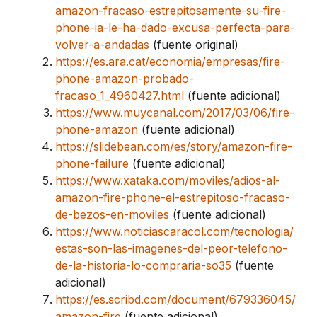
amazon-fracaso-estrepitosamente-su-fire-
phone-ia-le-ha-dado-excusa-perfecta-para-
volver-a-andadas
(fuente original)
https://es.ara.cat/economia/empresas/fire-
phone-amazon-probado-
fracaso_1_4960427.html
(fuente adicional)
https://www.muycanal.com/2017/03/06/fire-
phone-amazon
(fuente adicional)
https://slidebean.com/es/story/amazon-fire-
phone-failure
(fuente adicional)
https://www.xataka.com/moviles/adios-al-
amazon-fire-phone-el-estrepitoso-fracaso-
de-bezos-en-moviles
(fuente adicional)
https://www.noticiascaracol.com/tecnologia/
estas-son-las-imagenes-del-peor-telefono-
de-la-historia-lo-compraria-so35
(fuente
adicional)
https://es.scribd.com/document/679336045/
amazon-fire
(fuente adicional)