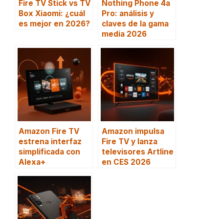
Fire TV Stick vs TV
Nothing Phone 4a
Box Xiaomi: ¿cuál
Pro: análisis y
es mejor en 2026?
claves de la gama
media 2026
Amazon Fire TV
Amazon impulsa
estrena interfaz
Fire TV y lanza
simplificada con
televisores Artline
Alexa+
en CES 2026