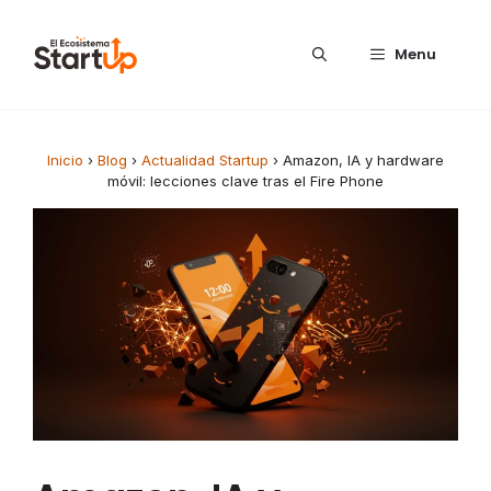
Saltar al contenido
Menu
Inicio
›
Blog
›
Actualidad Startup
›
Amazon, IA y hardware
móvil: lecciones clave tras el Fire Phone