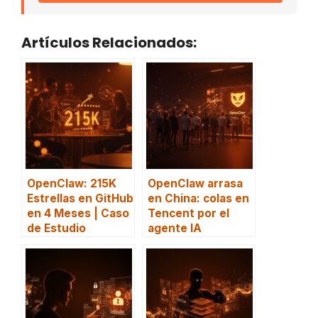
Artículos Relacionados:
OpenClaw: 215K
OpenClaw arrasa
Estrellas en GitHub
en China: colas en
en 4 Meses | Caso
Tencent por el
de Estudio
agente IA