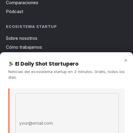
Comparaciones
Pódcast
ECOSISTEMA STARTUP
Sobre nosotros
Cómo trabajamos
Newsletter
×
El Daily Shot Startupero
Contacto
Noticias del ecosistema startup en 2 minutos. Gratis, todos los
Publicidad
días.
Convocatorias
Email address
COMUNIDAD
Comunidad (Skool) ↗
Blog Cristian Tala ↗
Es La Hora de Aprender ↗