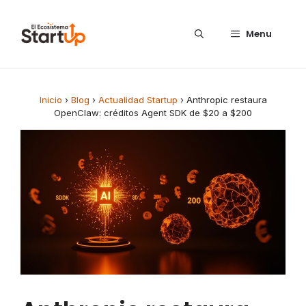
Saltar al contenido
Menu
Inicio
›
Blog
›
Actualidad Startup
›
Anthropic restaura
OpenClaw: créditos Agent SDK de $20 a $200