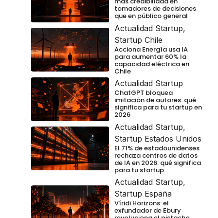
más credibilidad en
tomadores de decisiones
que en público general
Actualidad Startup
,
Startup Chile
Acciona Energía usa IA
para aumentar 60% la
capacidad eléctrica en
Chile
Actualidad Startup
ChatGPT bloquea
imitación de autores: qué
significa para tu startup en
2026
Actualidad Startup
,
Startup Estados Unidos
El 71% de estadounidenses
rechaza centros de datos
de IA en 2026: qué significa
para tu startup
Actualidad Startup
,
Startup España
Víridi Horizons: el
exfundador de Ebury
revoluciona el pistacho