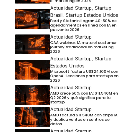
el marketing en 2026
Actualidad Startup
,
Startup
Brasil
,
Startup Estados Unidos
Ford y Stefanini logran 40-50% de
agendamientos en línea con IA en
posventa 2026
Actualidad Startup
CAA webinar: IA mata el customer
journey tradicional en marketing
2026
Actualidad Startup
,
Startup
Estados Unidos
Microsoft factura US$24.100M con
OpenAI: lecciones para startups en
2026
Actualidad Startup
AMD crece 50% con IA: $11.540M en
Q2 2026 y qué significa para tu
startup
Actualidad Startup
AMD factura $11.540M con chips IA
y duplica ventas en centros de
datos
Actualidad Startup