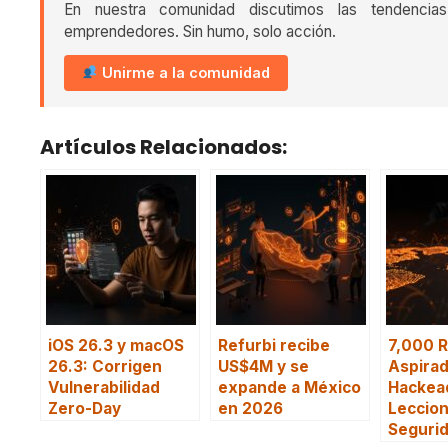
En nuestra comunidad discutimos las tendencia
emprendedores. Sin humo, solo acción.
Unirme a la comunidad
Artículos Relacionados:
iOS 26.3 y macOS
Refurbi recibe
7,000 
26.3: Corrigen
US$4M y se
Aspira
Vulnerabilidad
expande a México
Hackea
Zero-Day
en 2026
Leccio
Segurid