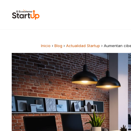
Saltar al contenido
Inicio
›
Blog
›
Actualidad Startup
›
Aumentan cibe