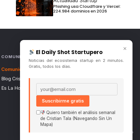
Actualidad Startup
Phishing usa Cloudflare y Vercel:
224.984 dominios en 2026
×
El Daily Shot Startupero
COMUNIDAD
Noticias del ecosistema startup en 2 minutos.
Gratis, todos los días.
Comunidad (Skool) ↗
Blog Cristian Tala ↗
Email address
Es La Hora de Aprender ↗
Suscribirme gratis
Quiero también el análisis semanal
de Cristian Tala (Navegando Sin Un
Mapa)
Políticas De Privacidad · Términos De Uso