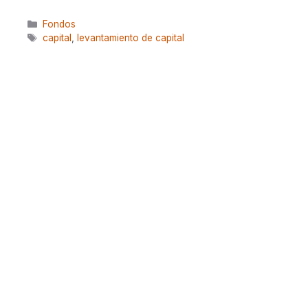
Categorías
Fondos
Etiquetas
capital
,
levantamiento de capital