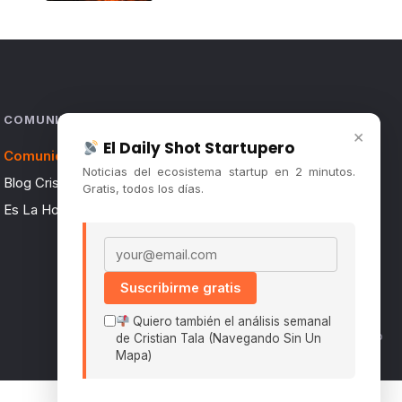
COMUNIDAD
×
El Daily Shot Startupero
Comunidad (Skool) ↗
Noticias del ecosistema startup en 2 minutos.
Blog Cristian Tala ↗
Gratis, todos los días.
Es La Hora de Aprender ↗
Email address
Suscribirme gratis
Quiero también el análisis semanal
Políticas De Privacidad · Términos De Uso
de Cristian Tala (Navegando Sin Un
Mapa)