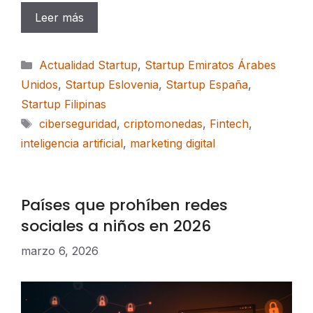
Leer más
Categorías
Actualidad Startup
,
Startup Emiratos Árabes
Unidos
,
Startup Eslovenia
,
Startup España
,
Startup Filipinas
Etiquetas
ciberseguridad
,
criptomonedas
,
Fintech
,
inteligencia artificial
,
marketing digital
Países que prohíben redes
sociales a niños en 2026
marzo 6, 2026