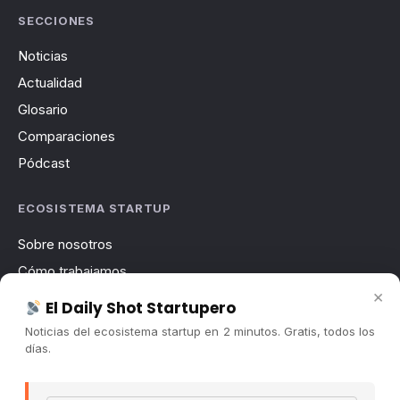
SECCIONES
Noticias
Actualidad
Glosario
Comparaciones
Pódcast
ECOSISTEMA STARTUP
Sobre nosotros
Cómo trabajamos
×
Newsletter
El Daily Shot Startupero
Contacto
Noticias del ecosistema startup en 2 minutos. Gratis, todos los
días.
Publicidad
Convocatorias