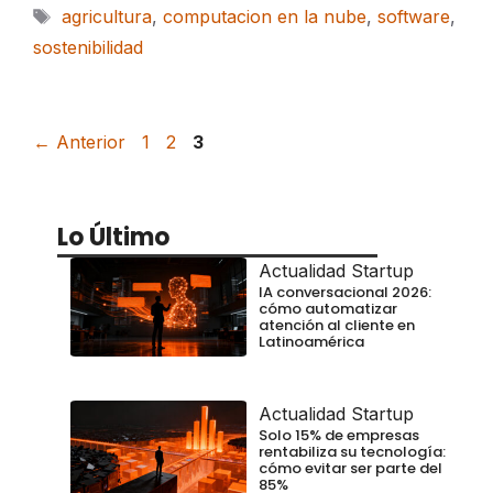
Etiquetas
agricultura
,
computacion en la nube
,
software
,
sostenibilidad
Página
Página
Página
←
Anterior
1
2
3
Lo Último
Actualidad Startup
IA conversacional 2026:
cómo automatizar
atención al cliente en
Latinoamérica
Actualidad Startup
Solo 15% de empresas
rentabiliza su tecnología:
cómo evitar ser parte del
85%