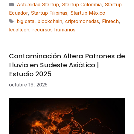
Categorías
Actualidad Startup
,
Startup Colombia
,
Startup
Ecuador
,
Startup Filipinas
,
Startup México
Etiquetas
big data
,
blockchain
,
criptomonedas
,
Fintech
,
legaltech
,
recursos humanos
Contaminación Altera Patrones de
Lluvia en Sudeste Asiático |
Estudio 2025
octubre 19, 2025