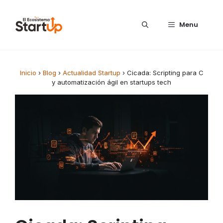
Saltar al contenido
Menu
Inicio
›
Blog
›
Actualidad Startup
›
Cicada: Scripting para C
y automatización ágil en startups tech