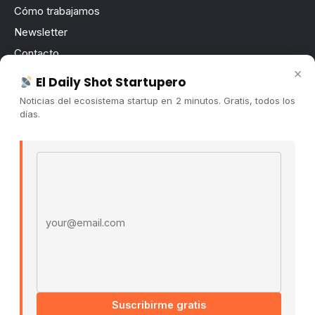
Cómo trabajamos
Newsletter
Contacto
×
Publicidad
El Daily Shot Startupero
Convocatorias
Noticias del ecosistema startup en 2 minutos. Gratis, todos los
días.
COMUNIDAD
Comunidad (Skool) ↗
Email address
Blog Cristian Tala ↗
Es La Hora de Aprender ↗
© 2026 El Ecosistema Startup. Todos los derechos
reservados.
Políticas De Privacidad · Términos De Uso
Suscribirme gratis