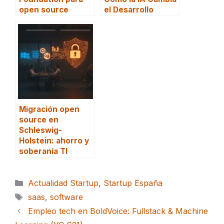
open source
el Desarrollo
Migración open
source en
Schleswig-
Holstein: ahorro y
soberanía TI
Categorías
Actualidad Startup
,
Startup España
Etiquetas
saas
,
software
Empleo tech en BoldVoice: Fullstack & Machine