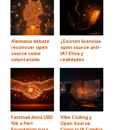
Alemania debate
¿Existen licencias
reconocer open
open source anti-
source como
IA? Ética y
voluntariado
realidades
Fastmail dona USD
Vibe Coding y
10k a Perl
Open Source:
Foundation para
Cómo la IA Cambia