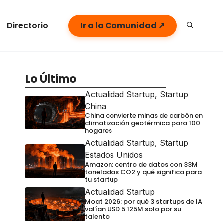
Directorio
Ir a la Comunidad ↗
Lo Último
Actualidad Startup
,
Startup
China
China convierte minas de carbón en
climatización geotérmica para 100
hogares
Actualidad Startup
,
Startup
Estados Unidos
Amazon: centro de datos con 33M
toneladas CO2 y qué significa para
tu startup
Actualidad Startup
Moat 2026: por qué 3 startups de IA
valían USD 5.125M solo por su
talento