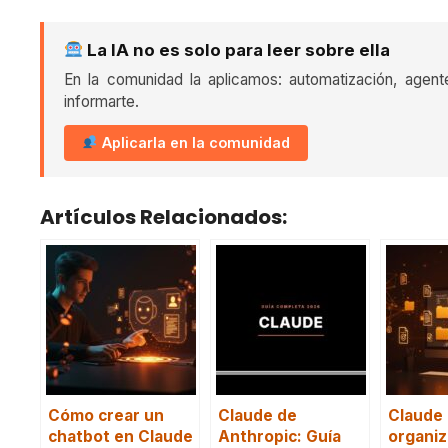
La IA no es solo para leer sobre ella
En la comunidad la aplicamos: automatización, agent
informarte.
Aplicarla en la comunidad
Artículos Relacionados:
Cómo crear un
Claude de
Claude
chatbot en Claude
Anthropic: Guía
organiz