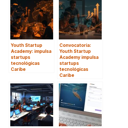
Youth Startup
Convocatoria:
Academy: impulsa
Youth Startup
startups
Academy impulsa
tecnológicas
startups
Caribe
tecnológicas
Caribe