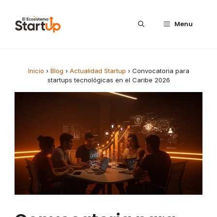
Saltar al contenido
Menu
Inicio
›
Blog
›
Actualidad Startup
›
Convocatoria para
startups tecnológicas en el Caribe 2026