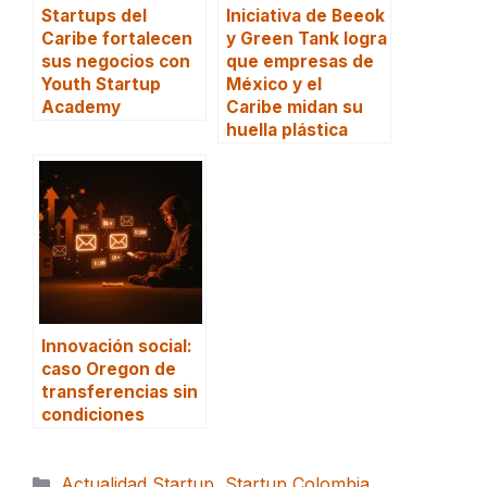
Startups del
Iniciativa de Beeok
Caribe fortalecen
y Green Tank logra
sus negocios con
que empresas de
Youth Startup
México y el
Academy
Caribe midan su
huella plástica
Innovación social:
caso Oregon de
transferencias sin
condiciones
Categorías
Actualidad Startup
,
Startup Colombia