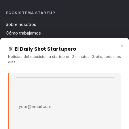
ECOSISTEMA STARTUP
Sobre nosotros
Cómo trabajamos
Newsletter
×
El Daily Shot Startupero
Contacto
Noticias del ecosistema startup en 2 minutos. Gratis, todos los
Publicidad
días.
Convocatorias
Email address
COMUNIDAD
Comunidad (Skool) ↗
Blog Cristian Tala ↗
Es La Hora de Aprender ↗
© 2026 El Ecosistema Startup. Todos los derechos