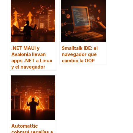
.NET MAUI y
Smalltalk IDE: el
Avalonia llevan
navegador que
apps .NET a Linux
cambió la OOP
y el navegador
Automattic
cobrará regalías a