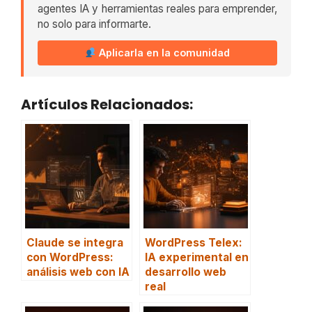
agentes IA y herramientas reales para emprender,
no solo para informarte.
Aplicarla en la comunidad
Artículos Relacionados:
Claude se integra
WordPress Telex:
con WordPress:
IA experimental en
análisis web con IA
desarrollo web
real