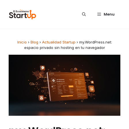
Saltar al contenido
Menu
Inicio
›
Blog
›
Actualidad Startup
›
my.WordPress.net:
espacio privado sin hosting en tu navegador