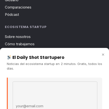
Comparaciones
Pódcast
ECOSISTEMA STARTUP
Sobre nosotros
Cómo trabajamos
Newsletter
×
El Daily Shot Startupero
Contacto
Noticias del ecosistema startup en 2 minutos. Gratis, todos los
Publicidad
días.
Convocatorias
Email address
COMUNIDAD
Comunidad (Skool) ↗
Blog Cristian Tala ↗