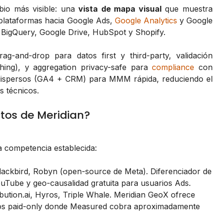
bio más visible: una
vista de mapa visual
que muestra
s plataformas hacia Google Ads,
Google Analytics
y Google
 BigQuery, Google Drive, HubSpot y Shopify.
rag-and-drop para datos first y third-party, validación
hing), y aggregation privacy-safe para
compliance
con
 dispersos (GA4 + CRM) para MMM rápida, reduciendo el
 técnicos.
tos de Meridian?
 competencia establecida:
ckbird, Robyn (open-source de Meta). Diferenciador de
ouTube y geo-causalidad gratuita para usuarios Ads.
ution.ai, Hyros, Triple Whale. Meridian GeoX ofrece
elos paid-only donde Measured cobra aproximadamente