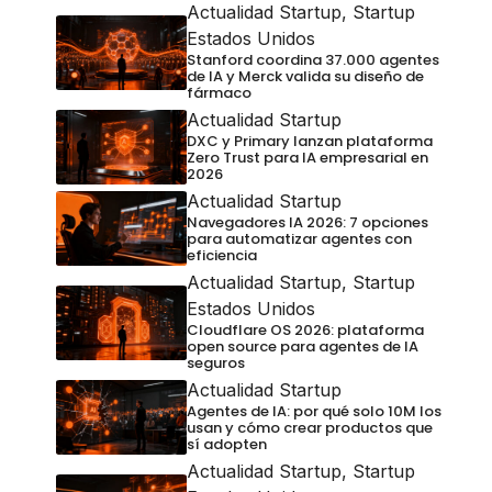
Actualidad Startup
,
Startup
Estados Unidos
Stanford coordina 37.000 agentes
de IA y Merck valida su diseño de
fármaco
Actualidad Startup
DXC y Primary lanzan plataforma
Zero Trust para IA empresarial en
2026
Actualidad Startup
Navegadores IA 2026: 7 opciones
para automatizar agentes con
eficiencia
Actualidad Startup
,
Startup
Estados Unidos
Cloudflare OS 2026: plataforma
open source para agentes de IA
seguros
Actualidad Startup
Agentes de IA: por qué solo 10M los
usan y cómo crear productos que
sí adopten
Actualidad Startup
,
Startup