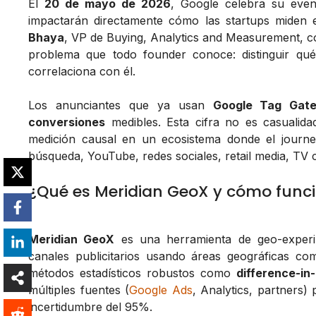
El
20 de mayo de 2026
, Google celebra su even
impactarán directamente cómo las startups miden 
Bhaya
, VP de Buying, Analytics and Measurement, c
problema que todo founder conoce: distinguir qué 
correlaciona con él.
Los anunciantes que ya usan
Google Tag Gat
conversiones
medibles. Esta cifra no es casualida
medición causal en un ecosistema donde el journ
búsqueda, YouTube, redes sociales, retail media, TV 
¿Qué es Meridian GeoX y cómo func
Meridian GeoX
es una herramienta de geo-experi
canales publicitarios usando áreas geográficas c
métodos estadísticos robustos como
difference-in
múltiples fuentes (
Google Ads
, Analytics, partners)
incertidumbre del 95%.