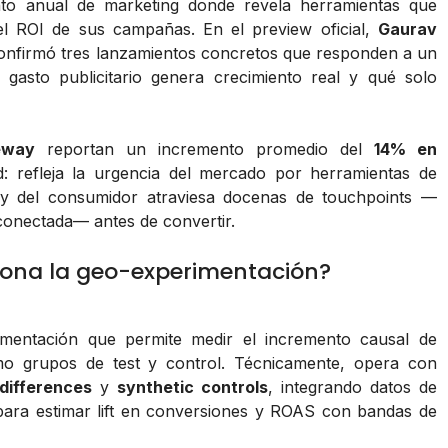
to anual de marketing donde revela herramientas que
el ROI de sus campañas. En el preview oficial,
Gaurav
onfirmó tres lanzamientos concretos que responden a un
gasto publicitario genera crecimiento real y qué solo
eway
reportan un incremento promedio del
14% en
d: refleja la urgencia del mercado por herramientas de
ey del consumidor atraviesa docenas de touchpoints —
conectada— antes de convertir.
iona la geo-experimentación?
mentación que permite medir el incremento causal de
omo grupos de test y control. Técnicamente, opera con
-differences
y
synthetic controls
, integrando datos de
 para estimar lift en conversiones y ROAS con bandas de