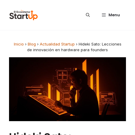
Saltar al contenido
Menu
Inicio
›
Blog
›
Actualidad Startup
›
Hideki Sato: Lecciones
de innovación en hardware para founders