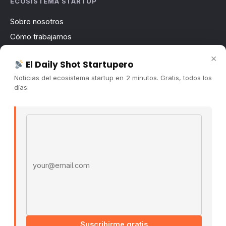
ECOSISTEMA STARTUP
Sobre nosotros
Cómo trabajamos
Newsletter
×
El Daily Shot Startupero
Contacto
Noticias del ecosistema startup en 2 minutos. Gratis, todos los
Publicidad
días.
Convocatorias
Email address
COMUNIDAD
Comunidad (Skool) ↗
Blog Cristian Tala ↗
Es La Hora de Aprender ↗
© 2026 El Ecosistema Startup. Todos los derechos
reservados.
Políticas De Privacidad · Términos De Uso
Suscribirme gratis