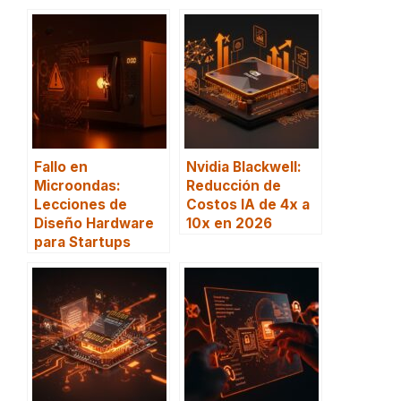
Fallo en
Nvidia Blackwell:
Microondas:
Reducción de
Lecciones de
Costos IA de 4x a
Diseño Hardware
10x en 2026
para Startups