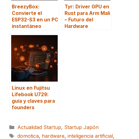
BreezyBox:
Tyr: Driver GPU en
Convierte el
Rust para Arm Mali
ESP32-S3 en un PC
– Futuro del
instantáneo
Hardware
Linux en Fujitsu
Lifebook U729:
guía y claves para
founders
Categorías
Actualidad Startup
,
Startup Japón
Etiquetas
domotica
,
hardware
,
inteligencia artificial
,