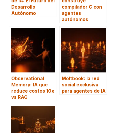
de IA: El Futuro del
construye
Desarrollo
compilador C con
Autónomo
agentes
autónomos
Observational
Moltbook: la red
Memory: IA que
social exclusiva
reduce costos 10x
para agentes de IA
vs RAG