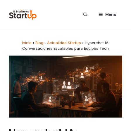
Saltar al contenido
Menu
Inicio
›
Blog
›
Actualidad Startup
›
Hyperchat IA:
Conversaciones Escalables para Equipos Tech