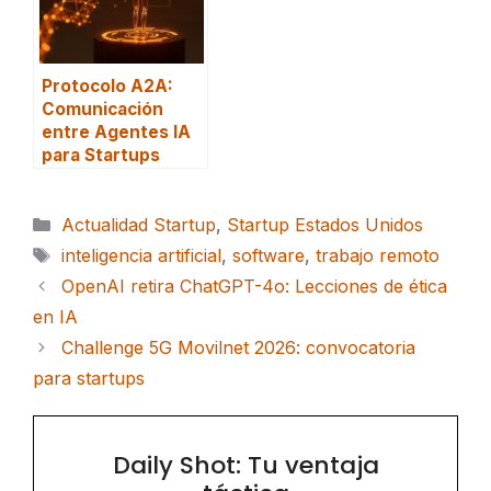
Protocolo A2A:
Comunicación
entre Agentes IA
para Startups
Categorías
Actualidad Startup
,
Startup Estados Unidos
Etiquetas
inteligencia artificial
,
software
,
trabajo remoto
OpenAI retira ChatGPT-4o: Lecciones de ética
en IA
Challenge 5G Movilnet 2026: convocatoria
para startups
Daily Shot: Tu ventaja