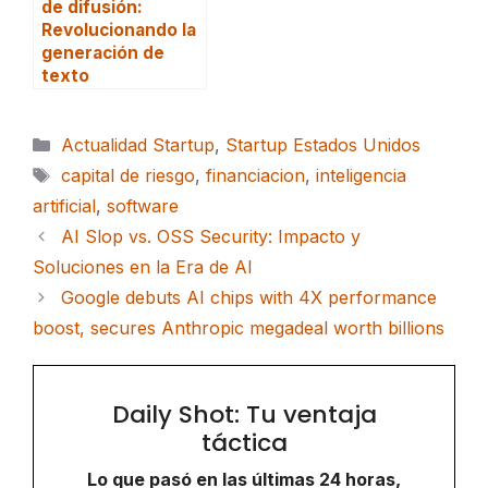
de difusión:
Revolucionando la
generación de
texto
Categorías
Actualidad Startup
,
Startup Estados Unidos
Etiquetas
capital de riesgo
,
financiacion
,
inteligencia
artificial
,
software
AI Slop vs. OSS Security: Impacto y
Soluciones en la Era de AI
Google debuts AI chips with 4X performance
boost, secures Anthropic megadeal worth billions
Daily Shot: Tu ventaja
táctica
Lo que pasó en las últimas 24 horas,