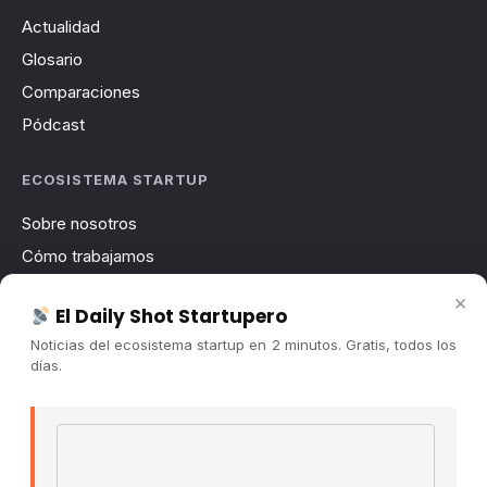
Actualidad
Glosario
Comparaciones
Pódcast
ECOSISTEMA STARTUP
Sobre nosotros
Cómo trabajamos
Newsletter
×
El Daily Shot Startupero
Contacto
Noticias del ecosistema startup en 2 minutos. Gratis, todos los
Publicidad
días.
Convocatorias
Email address
COMUNIDAD
Comunidad (Skool) ↗