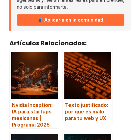
agentes IA y herramientas reales para emprender,
no solo para informarte.
Aplicarla en la comunidad
Artículos Relacionados:
Nvidia Inception:
Texto justificado:
IA para startups
por qué es malo
mexicanas |
para tu web y UX
Programa 2025