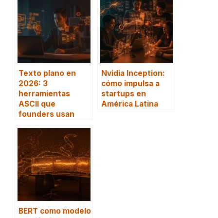
Texto plano en
Nvidia Inception:
2026: 3
cómo impulsa a
herramientas
startups en
ASCII que
América Latina
founders usan
BERT como modelo