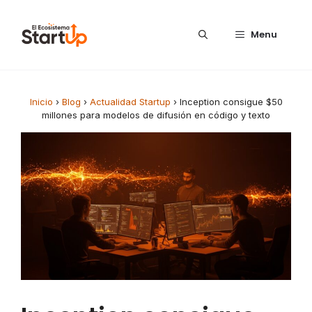
Saltar al contenido
Menu
Inicio
›
Blog
›
Actualidad Startup
›
Inception consigue $50
millones para modelos de difusión en código y texto