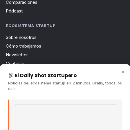
Comparaciones
Pódcast
ECOSISTEMA STARTUP
Sobre nosotros
Cómo trabajamos
Newsletter
Contacto
×
Publicidad
El Daily Shot Startupero
Convocatorias
Noticias del ecosistema startup en 2 minutos. Gratis, todos los
días.
COMUNIDAD
Comunidad (Skool) ↗
Email address
Blog Cristian Tala ↗
Es La Hora de Aprender ↗