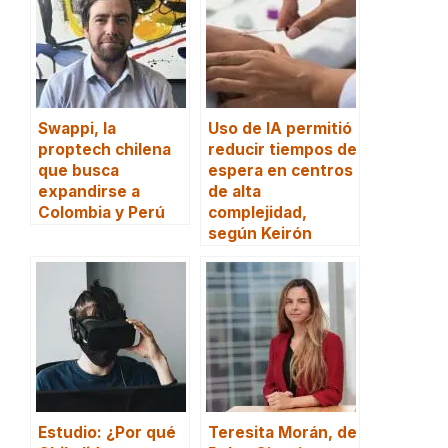
Swappi, la
Uso de IA permitió
proptech chilena
reducir tiempos de
que busca
espera en centros
expandirse a
de alta
Colombia y Perú
complejidad,
según Keirón
Estudio: ¿Por qué
Teresita Morán, de