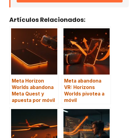
Artículos Relacionados:
Meta Horizon
Meta abandona
Worlds abandona
VR: Horizons
Meta Quest y
Worlds pivotea a
apuesta por móvil
móvil