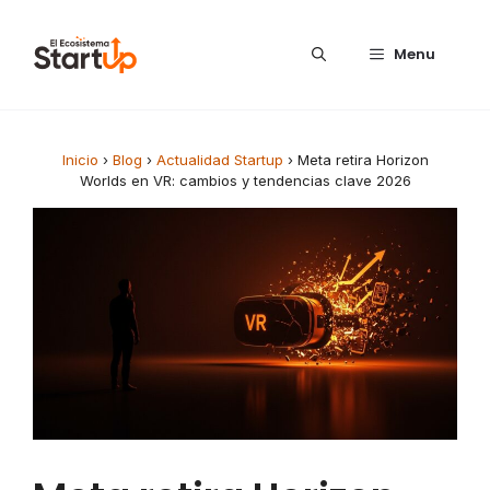
Saltar al contenido
Menu
Inicio
›
Blog
›
Actualidad Startup
›
Meta retira Horizon
Worlds en VR: cambios y tendencias clave 2026