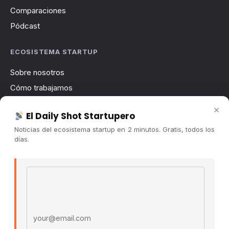
Comparaciones
Pódcast
ECOSISTEMA STARTUP
Sobre nosotros
Cómo trabajamos
Newsletter
×
El Daily Shot Startupero
Contacto
Noticias del ecosistema startup en 2 minutos. Gratis, todos los
Publicidad
días.
Convocatorias
Email address
COMUNIDAD
Comunidad (Skool) ↗
Blog Cristian Tala ↗
Es La Hora de Aprender ↗