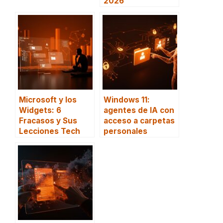
2026
Microsoft y los
Windows 11:
Widgets: 6
agentes de IA con
Fracasos y Sus
acceso a carpetas
Lecciones Tech
personales