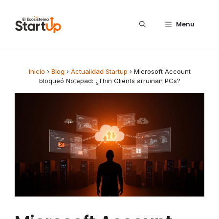
Saltar al contenido
Menu
Inicio
›
Blog
›
Actualidad Startup
›
Microsoft Account
bloqueó Notepad: ¿Thin Clients arruinan PCs?