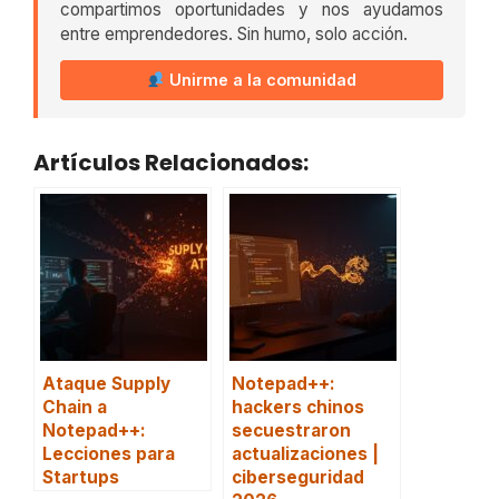
compartimos oportunidades y nos ayudamos
entre emprendedores. Sin humo, solo acción.
Unirme a la comunidad
Artículos Relacionados:
Ataque Supply
Notepad++:
Chain a
hackers chinos
Notepad++:
secuestraron
Lecciones para
actualizaciones |
Startups
ciberseguridad