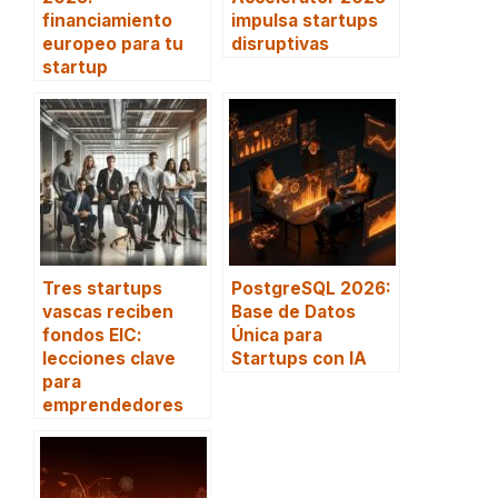
financiamiento
impulsa startups
europeo para tu
disruptivas
startup
Tres startups
PostgreSQL 2026:
vascas reciben
Base de Datos
fondos EIC:
Única para
lecciones clave
Startups con IA
para
emprendedores