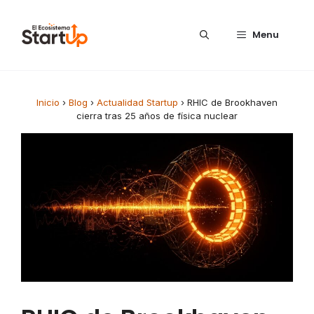
Saltar al contenido
Menu
Inicio
›
Blog
›
Actualidad Startup
›
RHIC de Brookhaven
cierra tras 25 años de física nuclear