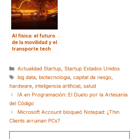
AI física: el futuro
de la movilidad y el
transporte tech
Categorías
Actualidad Startup
,
Startup Estados Unidos
Etiquetas
big data
,
biotecnologia
,
capital de riesgo
,
hardware
,
inteligencia artificial
,
salud
IA en Programación: El Duelo por la Artesanía
del Código
Microsoft Account bloqueó Notepad: ¿Thin
Clients arruinan PCs?