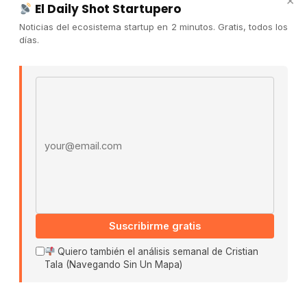
×
El Daily Shot Startupero
Contacto
Noticias del ecosistema startup en 2 minutos. Gratis, todos los
Publicidad
días.
Convocatorias
Email address
COMUNIDAD
Comunidad (Skool) ↗
Blog Cristian Tala ↗
Es La Hora de Aprender ↗
© 2026 El Ecosistema Startup. Todos los derechos
reservados.
Políticas De Privacidad · Términos De Uso
Suscribirme gratis
Quiero también el análisis semanal de Cristian
Tala (Navegando Sin Un Mapa)