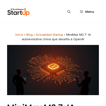
Saltar al contenido
Menu
Inicio
›
Blog
›
Actualidad Startup
›
MiniMax M2.7: IA
autoevolutiva china que desafía a OpenAI