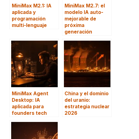
MiniMax M2.1: IA
MiniMax M2.7: el
aplicada y
modelo IA auto-
programación
mejorable de
multi-lenguaje
próxima
generación
MiniMax Agent
China y el dominio
Desktop: IA
del uranio:
aplicada para
estrategia nuclear
founders tech
2026