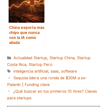
China exporta más
chips que nunca
con la IA como
aliada
Categorías
Actualidad Startup
,
Startup China
,
Startup
Costa Rica
,
Startup Perú
Etiquetas
inteligencia artificial
,
saas
,
software
Sequoia lidera una ronda de $30M a ex-
Palantir | Funding clave
¿Qué buscar en tus primeros 10 hires? Claves
para startups