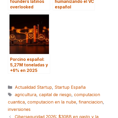
founders latinos
humanizando el VC
overlooked
español
Porcino español:
5,27M toneladas y
+6% en 2025
Categorías
Actualidad Startup
,
Startup España
Etiquetas
agricultura
,
capital de riesgo
,
computacion
cuantica
,
computacion en la nube
,
financiacion
,
inversiones
Ciberseguridad 2026: $308B en gasto y la