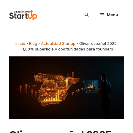
Saltar al contenido
Menu
Inicio
›
Blog
›
Actualidad Startup
›
Olivar español 2025:
+1,63% superficie y oportunidades para founders