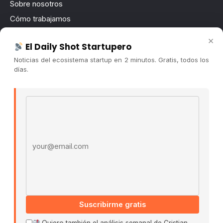
Sobre nosotros
Cómo trabajamos
Newsletter
×
El Daily Shot Startupero
Contacto
Noticias del ecosistema startup en 2 minutos. Gratis, todos los
Publicidad
días.
Convocatorias
Email address
COMUNIDAD
Comunidad (Skool) ↗
Blog Cristian Tala ↗
Es La Hora de Aprender ↗
© 2026 El Ecosistema Startup. Todos los derechos
reservados.
Políticas De Privacidad · Términos De Uso
Suscribirme gratis