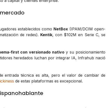
a capital y clientes enterprise.
l mercado
 jugadores establecidos como
NetBox
(IPAM/DCIM open-
atización de redes).
Kentik
, con $102M en Serie C, se
hema-first con versionado nativo
y su posicionamiento
tidores heredados luchan por integrar IA, Infrahub nació
e entrada técnica es alta, pero el valor de cambiar de
tickiness
de estas plataformas es excepcional.
 hispanohablante