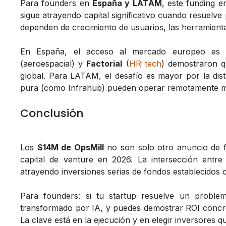
Para founders en
España y LATAM
, este funding e
sigue atrayendo capital significativo cuando resuelve
dependen de crecimiento de usuarios, las herramienta
En España, el acceso al mercado europeo es u
(aeroespacial) y
Factorial
(
HR tech
) demostraron qu
global. Para LATAM, el desafío es mayor por la dista
pura (como Infrahub) pueden operar remotamente mie
Conclusión
Los
$14M de OpsMill
no son solo otro anuncio de 
capital de venture en 2026. La intersección entr
atrayendo inversiones serias de fondos establecidos 
Para founders: si tu startup resuelve un probl
transformado por IA, y puedes demostrar ROI concreto
La clave está en la ejecución y en elegir inversores q