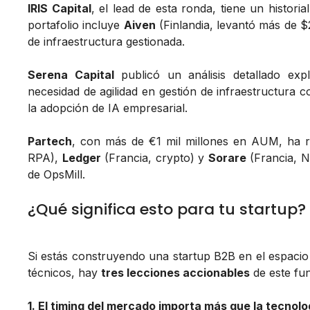
IRIS Capital
, el lead de esta ronda, tiene un historia
portafolio incluye
Aiven
(Finlandia, levantó más de $
de infraestructura gestionada.
Serena Capital
publicó un análisis detallado expli
necesidad de agilidad en gestión de infraestructura c
la adopción de IA empresarial.
Partech
, con más de €1 mil millones en AUM, ha 
RPA),
Ledger
(Francia, crypto) y
Sorare
(Francia, NF
de OpsMill.
¿Qué significa esto para tu startup?
Si estás construyendo una startup B2B en el espacio
técnicos, hay
tres lecciones accionables
de este fun
1. El timing del mercado importa más que la tecnolo