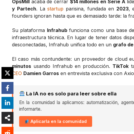
OpsMill
acaba de cerrar
$14 millones en Serie A
lid
y Partech
. La
startup
parisina, fundada en
2023
, 
founders ignoran hasta que es demasiado tarde: la fr
Su plataforma
Infrahub
funciona como una base de d
infraestructura técnica. En lugar de tener datos di
desconectadas, Infrahub unifica todo en un
grafo de
El caso más contundente: un proveedor de cloud e
minutos
usando Infrahub en producción.
TikTok
ta
CEO
Damien Garros
en entrevista exclusiva con Axio
La IA no es solo para leer sobre ella
En la comunidad la aplicamos: automatización, agent
informarte.
Aplicarla en la comunidad