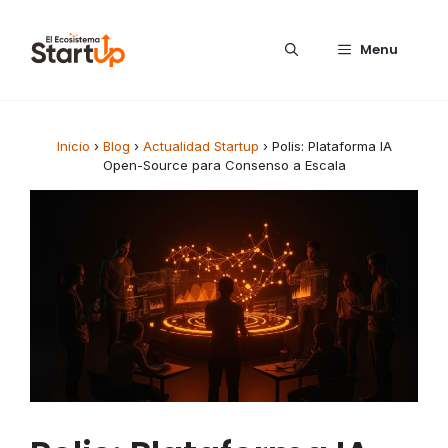
Saltar al contenido
Menu
Inicio
›
Blog
›
Actualidad Startup
›
Polis: Plataforma IA
Open-Source para Consenso a Escala