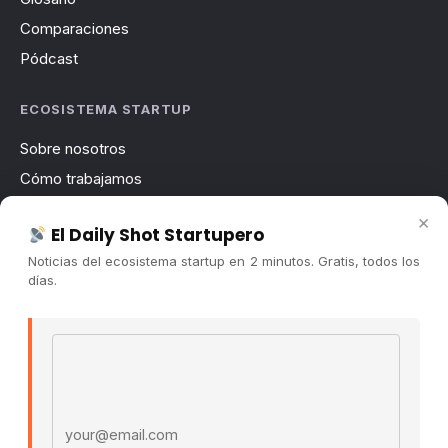
Comparaciones
Pódcast
ECOSISTEMA STARTUP
Sobre nosotros
Cómo trabajamos
Newsletter
×
El Daily Shot Startupero
Contacto
Noticias del ecosistema startup en 2 minutos. Gratis, todos los
Publicidad
días.
Convocatorias
Email address
COMUNIDAD
Comunidad (Skool) ↗
Blog Cristian Tala ↗