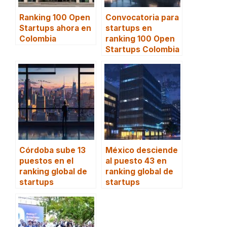
Ranking 100 Open
Convocatoria para
Startups ahora en
startups en
Colombia
ranking 100 Open
Startups Colombia
Córdoba sube 13
México desciende
puestos en el
al puesto 43 en
ranking global de
ranking global de
startups
startups