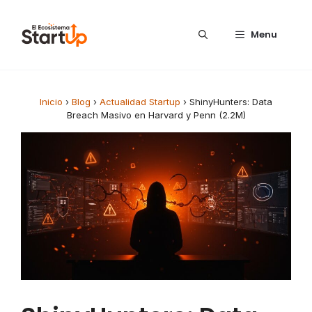
Saltar al contenido
Menu
Inicio
›
Blog
›
Actualidad Startup
›
ShinyHunters: Data
Breach Masivo en Harvard y Penn (2.2M)