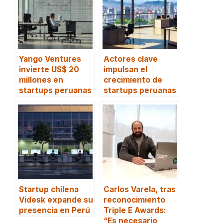
Yango Ventures
Actores clave
invierte US$ 20
impulsan el
millones en
crecimiento de
startups peruanas
startups peruanas
Startup chilena
Carlos Varela, tras
Videsk expande su
reconocimiento
presencia en Perú
Triple E Awards:
“Es necesario