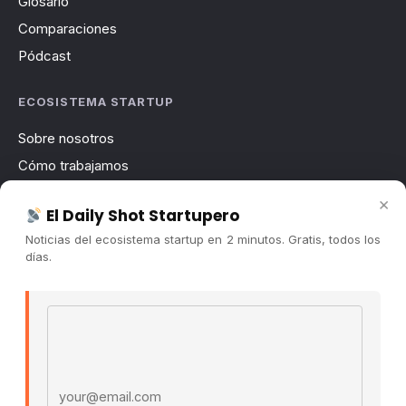
Glosario
Comparaciones
Pódcast
ECOSISTEMA STARTUP
Sobre nosotros
Cómo trabajamos
Newsletter
×
El Daily Shot Startupero
Contacto
Noticias del ecosistema startup en 2 minutos. Gratis, todos los
Publicidad
días.
Convocatorias
Email address
COMUNIDAD
Comunidad (Skool) ↗
Blog Cristian Tala ↗