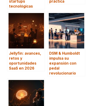
startups
práctica
tecnológicas
Jellyfin: avances,
DSM & Humboldt
retos y
impulsa su
oportunidades
expansión con
SaaS en 2026
pedal
revolucionario