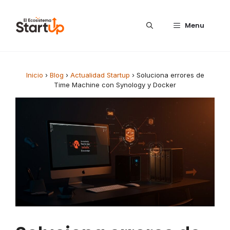
Saltar al contenido
Menu
Inicio
›
Blog
›
Actualidad Startup
›
Soluciona errores de
Time Machine con Synology y Docker