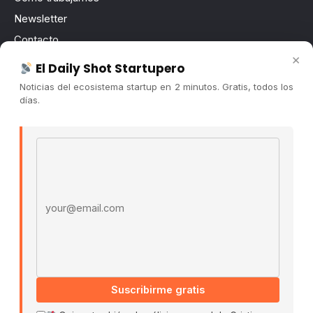
Newsletter
Contacto
×
Publicidad
El Daily Shot Startupero
Convocatorias
Noticias del ecosistema startup en 2 minutos. Gratis, todos los
días.
COMUNIDAD
Comunidad (Skool) ↗
Email address
Blog Cristian Tala ↗
Es La Hora de Aprender ↗
© 2026 El Ecosistema Startup. Todos los derechos
reservados.
Políticas De Privacidad · Términos De Uso
Suscribirme gratis