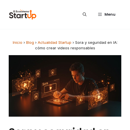
Saltar al contenido
Menu
Inicio
›
Blog
›
Actualidad Startup
›
Sora y seguridad en IA:
cómo crear videos responsables