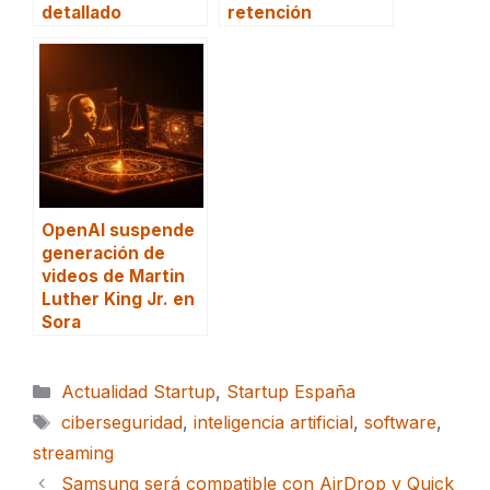
detallado
retención
OpenAI suspende
generación de
videos de Martin
Luther King Jr. en
Sora
Categorías
Actualidad Startup
,
Startup España
Etiquetas
ciberseguridad
,
inteligencia artificial
,
software
,
streaming
Samsung será compatible con AirDrop y Quick