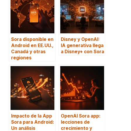
Sora disponible en
Disney y OpenAI:
Android en EE.UU.,
IA generativa llega
Canadá y otras
a Disney+ con Sora
regiones
Impacto de la App
OpenAI Sora app:
Sora para Android:
lecciones de
Un análisis
crecimiento y