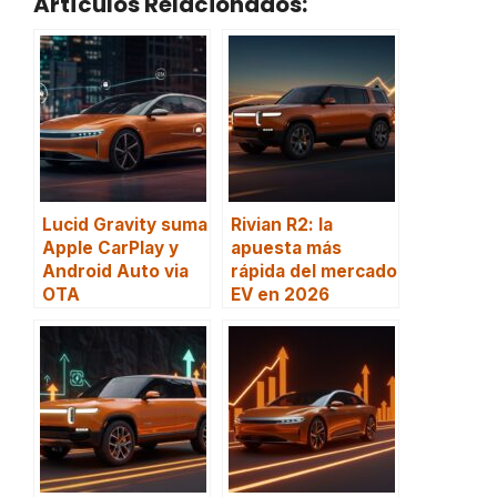
Artículos Relacionados:
Lucid Gravity suma
Rivian R2: la
Apple CarPlay y
apuesta más
Android Auto via
rápida del mercado
OTA
EV en 2026