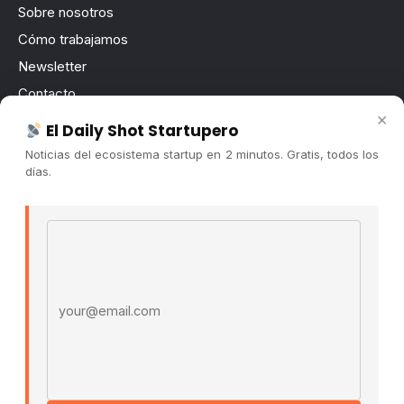
Sobre nosotros
Cómo trabajamos
Newsletter
Contacto
×
Publicidad
El Daily Shot Startupero
Convocatorias
Noticias del ecosistema startup en 2 minutos. Gratis, todos los
días.
COMUNIDAD
Comunidad (Skool) ↗
Email address
Blog Cristian Tala ↗
Es La Hora de Aprender ↗
© 2026 El Ecosistema Startup. Todos los derechos
reservados.
Políticas De Privacidad · Términos De Uso