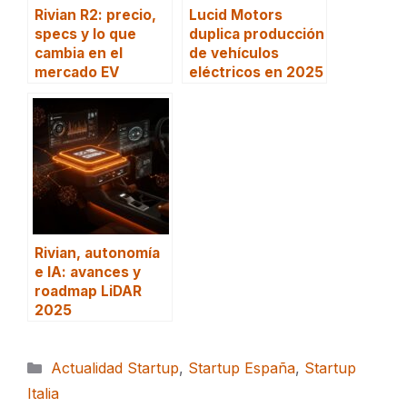
Rivian R2: precio,
Lucid Motors
specs y lo que
duplica producción
cambia en el
de vehículos
mercado EV
eléctricos en 2025
Rivian, autonomía
e IA: avances y
roadmap LiDAR
2025
Categorías
Actualidad Startup
,
Startup España
,
Startup
Italia