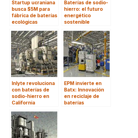
Startup ucraniana
Baterías de sodio-
busca $5M para
hierro: el futuro
fábrica de baterías
energético
ecológicas
sostenible
Inlyte revoluciona
EPM invierte en
con baterías de
Batx: Innovación
sodio-hierro en
en reciclaje de
California
baterías