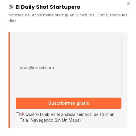
×
El Daily Shot Startupero
Contacto
Noticias del ecosistema startup en 2 minutos. Gratis, todos los
Publicidad
días.
Convocatorias
Email address
COMUNIDAD
Comunidad (Skool) ↗
Blog Cristian Tala ↗
Es La Hora de Aprender ↗
© 2026 El Ecosistema Startup. Todos los derechos
reservados.
Políticas De Privacidad · Términos De Uso
Suscribirme gratis
Quiero también el análisis semanal de Cristian
Tala (Navegando Sin Un Mapa)