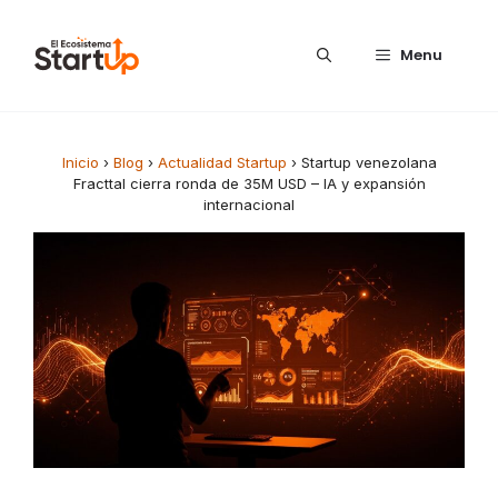
Saltar al contenido
Menu
Inicio
›
Blog
›
Actualidad Startup
›
Startup venezolana
Fracttal cierra ronda de 35M USD – IA y expansión
internacional