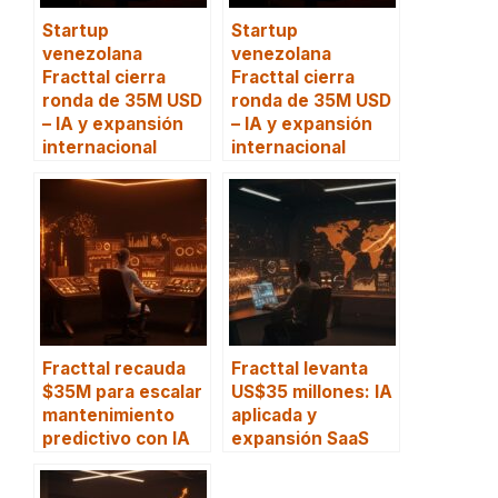
Startup
Startup
venezolana
venezolana
Fracttal cierra
Fracttal cierra
ronda de 35M USD
ronda de 35M USD
– IA y expansión
– IA y expansión
internacional
internacional
Fracttal recauda
Fracttal levanta
$35M para escalar
US$35 millones: IA
mantenimiento
aplicada y
predictivo con IA
expansión SaaS