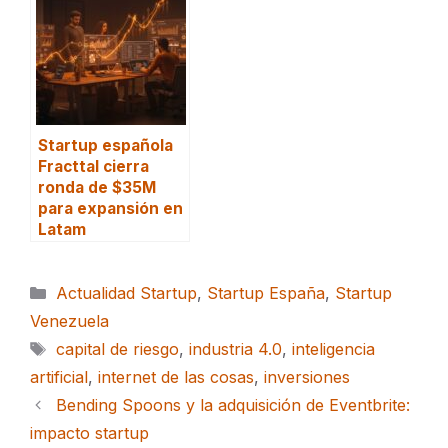
Startup española
Fracttal cierra
ronda de $35M
para expansión en
Latam
Categorías
Actualidad Startup
,
Startup España
,
Startup
Venezuela
Etiquetas
capital de riesgo
,
industria 4.0
,
inteligencia
artificial
,
internet de las cosas
,
inversiones
Bending Spoons y la adquisición de Eventbrite:
impacto startup