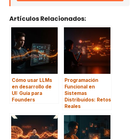
Artículos Relacionados:
Cómo usar LLMs
Programación
en desarrollo de
Funcional en
UI: Guía para
Sistemas
Founders
Distribuidos: Retos
Reales