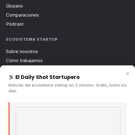
Glosario
Comparaciones
Pódcast
ECOSISTEMA STARTUP
Sobre nosotros
Cómo trabajamos
Newsletter
×
El Daily Shot Startupero
Contacto
Noticias del ecosistema startup en 2 minutos. Gratis, todos los
Publicidad
días.
Convocatorias
Email address
COMUNIDAD
Comunidad (Skool) ↗
Blog Cristian Tala ↗