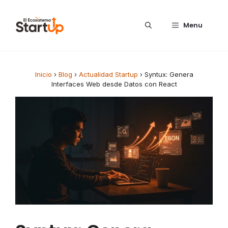
Saltar al contenido
Menu
Inicio
›
Blog
›
Actualidad Startup
›
Syntux: Genera
Interfaces Web desde Datos con React