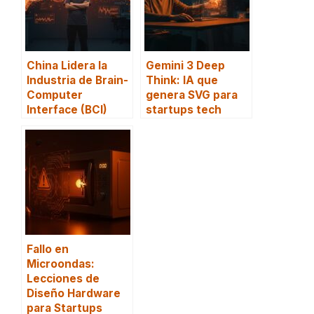
China Lidera la
Gemini 3 Deep
Industria de Brain-
Think: IA que
Computer
genera SVG para
Interface (BCI)
startups tech
Fallo en
Microondas:
Lecciones de
Diseño Hardware
para Startups