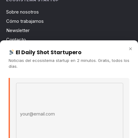
Sobre nosotros
Cómo trabajamos
Newsletter
Contacto
×
Publicidad
El Daily Shot Startupero
Convocatorias
Noticias del ecosistema startup en 2 minutos. Gratis, todos los
días.
COMUNIDAD
Comunidad (Skool) ↗
Email address
Blog Cristian Tala ↗
Es La Hora de Aprender ↗
© 2026 El Ecosistema Startup. Todos los derechos
reservados.
Políticas De Privacidad · Términos De Uso