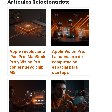
Artículos Relacionados:
Apple revoluciona
Apple Vision Pro:
iPad Pro, MacBook
La nueva era de
Pro y Vision Pro
computación
con el nuevo chip
espacial para
M5
startups