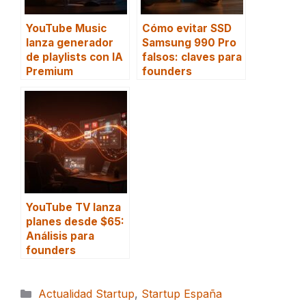
YouTube Music
Cómo evitar SSD
lanza generador
Samsung 990 Pro
de playlists con IA
falsos: claves para
Premium
founders
YouTube TV lanza
planes desde $65:
Análisis para
founders
Categorías
Actualidad Startup
,
Startup España