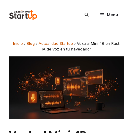
Saltar al contenido
Menu
Inicio
›
Blog
›
Actualidad Startup
›
Voxtral Mini 4B en Rust:
IA de voz en tu navegador