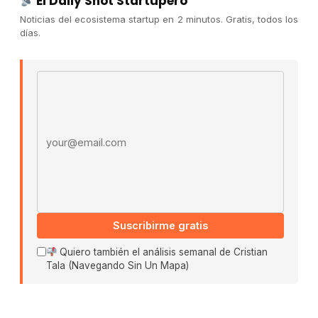
El Daily Shot Startupero
IA & Tecnología:
Tendencias, Web3
Noticias del ecosistema startup en 2 minutos. Gratis, todos los
y herramientas de automatización.
días.
Modelos de Negocio:
Actualidad
en SaaS, Fintech y Cripto.
Email address
Propósito:
Erradicar el
estancamiento informativo dándote
claridad desde tu primer café.
Email address
Suscribirme gratis
Quiero también el análisis semanal de Cristian
Tala (Navegando Sin Un Mapa)