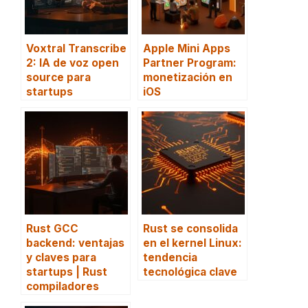
Voxtral Transcribe
Apple Mini Apps
2: IA de voz open
Partner Program:
source para
monetización en
startups
iOS
Rust GCC
Rust se consolida
backend: ventajas
en el kernel Linux:
y claves para
tendencia
startups | Rust
tecnológica clave
compiladores