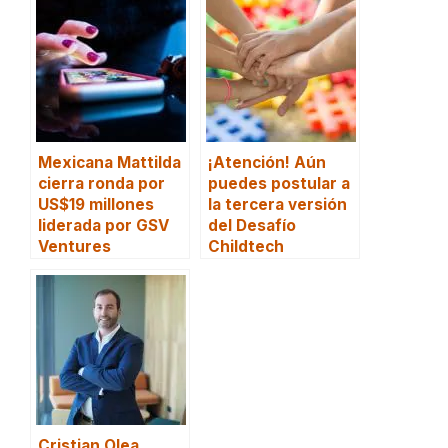
Mexicana Mattilda
¡Atención! Aún
cierra ronda por
puedes postular a
US$19 millones
la tercera versión
liderada por GSV
del Desafío
Ventures
Childtech
Cristian Olea