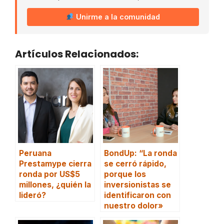
Unirme a la comunidad
Artículos Relacionados:
Peruana
BondUp: “La ronda
Prestamype cierra
se cerró rápido,
ronda por US$5
porque los
millones, ¿quién la
inversionistas se
lideró?
identificaron con
nuestro dolor»