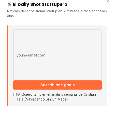
×
Publicidad
El Daily Shot Startupero
Convocatorias
Noticias del ecosistema startup en 2 minutos. Gratis, todos los
días.
COMUNIDAD
Comunidad (Skool) ↗
Email address
Blog Cristian Tala ↗
Es La Hora de Aprender ↗
© 2026 El Ecosistema Startup. Todos los derechos
reservados.
Políticas De Privacidad · Términos De Uso
Suscribirme gratis
Buscar:
Quiero también el análisis semanal de Cristian
Tala (Navegando Sin Un Mapa)