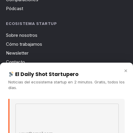
Pódcast
ECOSISTEMA STARTUP
Sobre nosotros
Cómo trabajamos
Newsletter
Contacto
×
Publicidad
El Daily Shot Startupero
Convocatorias
Noticias del ecosistema startup en 2 minutos. Gratis, todos los
días.
COMUNIDAD
Comunidad (Skool) ↗
Email address
Blog Cristian Tala ↗
Es La Hora de Aprender ↗