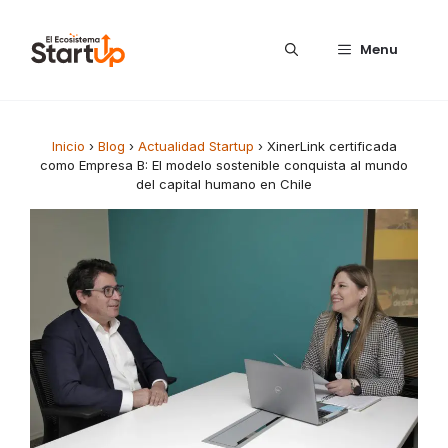
Saltar al contenido
Menu
Inicio
›
Blog
›
Actualidad Startup
›
XinerLink certificada
como Empresa B: El modelo sostenible conquista al mundo
del capital humano en Chile