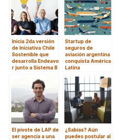
Inicia 2da versión
Startup de
de Iniciativa Chile
seguros de
Sostenible que
aviación argentina
desarrolla Endeavo
conquista América
r junto a Sistema B
Latina
El pivote de LAP de
¿Sabías? Aún
ser agencia a una
puedes postular al