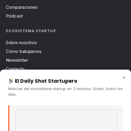
Comparaciones
Pódcast
ECOSISTEMA STARTUP
Sobre nosotros
Cómo trabajamos
Newsletter
Contacto
×
Publicidad
El Daily Shot Startupero
Convocatorias
Noticias del ecosistema startup en 2 minutos. Gratis, todos los
días.
COMUNIDAD
Comunidad (Skool) ↗
Email address
Blog Cristian Tala ↗
Es La Hora de Aprender ↗