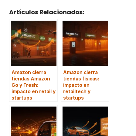
Artículos Relacionados:
Amazon cierra
Amazon cierra
tiendas Amazon
tiendas físicas:
Go y Fresh:
impacto en
impacto en retail y
retailtech y
startups
startups