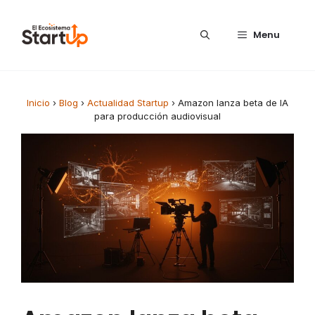
Saltar al contenido
Menu
Inicio
›
Blog
›
Actualidad Startup
›
Amazon lanza beta de IA
para producción audiovisual