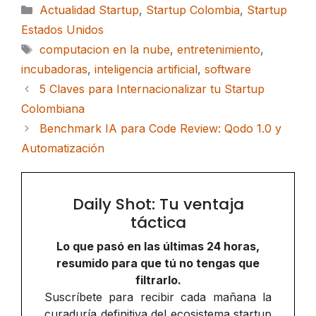
Categorías
Actualidad Startup
,
Startup Colombia
,
Startup
Estados Unidos
Etiquetas
computacion en la nube
,
entretenimiento
,
incubadoras
,
inteligencia artificial
,
software
5 Claves para Internacionalizar tu Startup
Colombiana
Benchmark IA para Code Review: Qodo 1.0 y
Automatización
Daily Shot: Tu ventaja
táctica
Lo que pasó en las últimas 24 horas,
resumido para que tú no tengas que
filtrarlo.
Suscríbete para recibir cada mañana la
curaduría definitiva del ecosistema startup