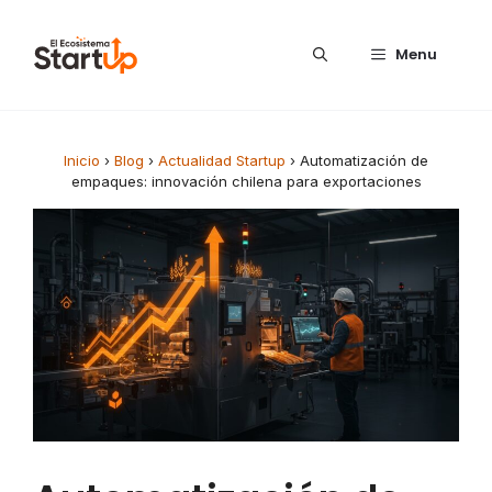
Saltar al contenido
Menu
Inicio
›
Blog
›
Actualidad Startup
›
Automatización de
empaques: innovación chilena para exportaciones