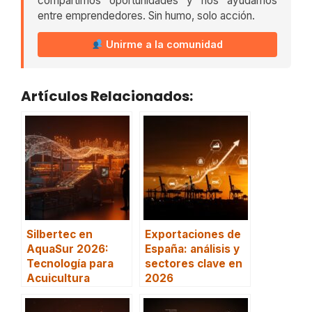
compartimos oportunidades y nos ayudamos
entre emprendedores. Sin humo, solo acción.
Unirme a la comunidad
Artículos Relacionados:
Silbertec en
Exportaciones de
AquaSur 2026:
España: análisis y
Tecnología para
sectores clave en
Acuicultura
2026