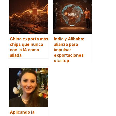
China exporta más
India y Alibaba:
chips que nunca
alianza para
con la IA como
impulsar
aliada
exportaciones
startup
Aplicando la