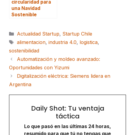
circularidad para
una Navidad
Sostenible
Categorías
Actualidad Startup
,
Startup Chile
Etiquetas
alimentacion
,
industria 4.0
,
logistica
,
sostenibilidad
Automatización y moldeo avanzado:
Oportunidades con Yizumi
Digitalización eléctrica: Siemens lidera en
Argentina
Daily Shot: Tu ventaja
táctica
Lo que pasó en las últimas 24 horas,
resumido para que tú no tengas que