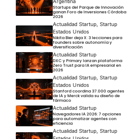
Argentina
Startups del Parque de Innovación
ganan Foro de Inversiones Córdoba
2026
Actualidad Startup
,
Startup
Estados Unidos
Nikita Bier deja X: 3 lecciones para
founders sobre autonomía y
diversificación
Actualidad Startup
DXC y Primary lanzan plataforma
Zero Trust para IA empresarial en
2026
Actualidad Startup
,
Startup
Estados Unidos
Stanford coordina 37.000 agentes
de IA y Merck valida su diseño de
fármaco
Actualidad Startup
Navegadores IA 2026: 7 opciones
para automatizar agentes con
eficiencia
Actualidad Startup
,
Startup
Estados Unidos