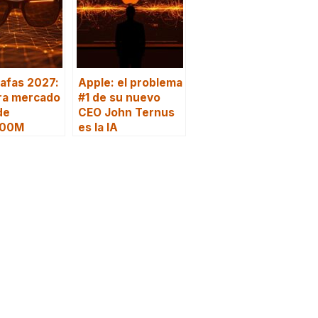
afas 2027:
Apple: el problema
ra mercado
#1 de su nuevo
de
CEO John Ternus
000M
es la IA