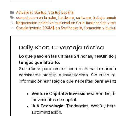
Categorías
Actualidad Startup
,
Startup España
Etiquetas
computacion en la nube
,
hardware
,
software
,
trabajo remot
Negociación colectiva multinivel en Chile: implicancias y ret
Google invierte 200M$ en Synthesia: IA, formación y burbu
Daily Shot: Tu ventaja táctica
Lo que pasó en las últimas 24 horas, resumido 
tengas que filtrarlo.
Suscríbete para recibir cada mañana la curadurí
ecosistema startup e inversionista. Sin ruido ni
información estratégica que necesitas para avanz
Venture Capital & Inversiones:
Rondas, f
movimientos de capital.
IA & Tecnología:
Tendencias, Web3 y herr
automatización.