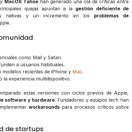
y
MacOS Tahoe
han generado una ola de críticas entre
principales quejas apuntan a la
gestión deficiente de
ones nativas y un incremento en los
problemas de
pple.
 comunidad
nciales como Mail y Safari.
funden a usuarios habituales.
 modelos recientes de iPhone y
Mac
.
 la experiencia multidispositivo.
mparado estas versiones con ciclos previos de Apple,
de software y hardware
. Fundadores y equipos tech han
 implementar
workarounds
para procesos críticos sobre
ad de startups