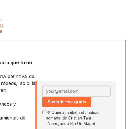
o
os
ja
para que tú no
a definitiva del
 rodeos, solo la
Email address
ar:
Suscribirme gratis
ondos y
Quiero también el análisis
amientas de
semanal de Cristian Tala
(Navegando Sin Un Mapa)