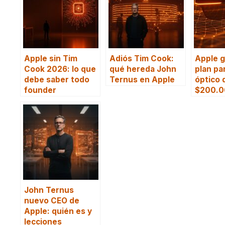
Apple sin Tim
Adiós Tim Cook:
Apple g
Cook 2026: lo que
qué hereda John
plan pa
debe saber todo
Ternus en Apple
óptico 
founder
$200.
John Ternus
nuevo CEO de
Apple: quién es y
lecciones