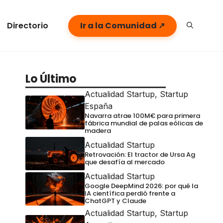
Directorio
Ir a la Comunidad ↗
Lo Último
Actualidad Startup
,
Startup
España
Navarra atrae 100M€ para primera
fábrica mundial de palas eólicas de
madera
Actualidad Startup
Retrovación: El tractor de Ursa Ag
que desafía al mercado
Actualidad Startup
Google DeepMind 2026: por qué la
IA científica perdió frente a
ChatGPT y Claude
Actualidad Startup
,
Startup