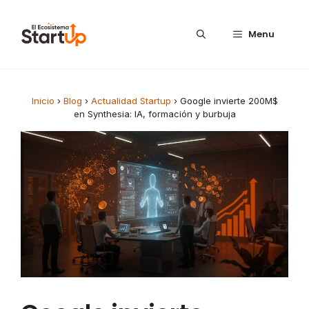
Saltar al contenido
Menu
Inicio
›
Blog
›
Actualidad Startup
›
Google invierte 200M$
en Synthesia: IA, formación y burbuja