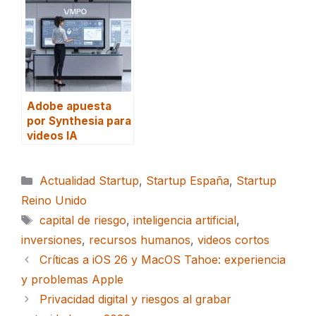
Adobe apuesta
por Synthesia para
videos IA
Categorías
Actualidad Startup
,
Startup España
,
Startup
Reino Unido
Etiquetas
capital de riesgo
,
inteligencia artificial
,
inversiones
,
recursos humanos
,
videos cortos
Críticas a iOS 26 y MacOS Tahoe: experiencia
y problemas Apple
Privacidad digital y riesgos al grabar