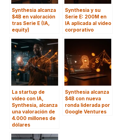
Synthesia alcanza
Synthesia y su
$4B en valoración
Serie E: 200M en
tras Serie E (IA,
IA aplicada al video
equity)
corporativo
La startup de
Synthesia alcanza
vídeo con IA,
$4B con nueva
Synthesia, alcanza
ronda liderada por
una valoración de
Google Ventures
4.000 millones de
dólares