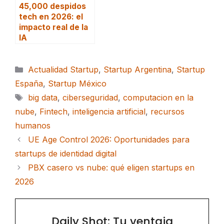
45,000 despidos
tech en 2026: el
impacto real de la
IA
Categorías
Actualidad Startup
,
Startup Argentina
,
Startup
España
,
Startup México
Etiquetas
big data
,
ciberseguridad
,
computacion en la
nube
,
Fintech
,
inteligencia artificial
,
recursos
humanos
UE Age Control 2026: Oportunidades para
startups de identidad digital
PBX casero vs nube: qué eligen startups en
2026
Daily Shot: Tu ventaja