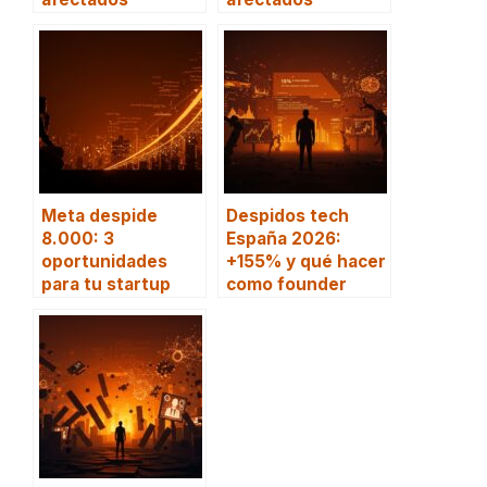
Meta despide
Despidos tech
8.000: 3
España 2026:
oportunidades
+155% y qué hacer
para tu startup
como founder