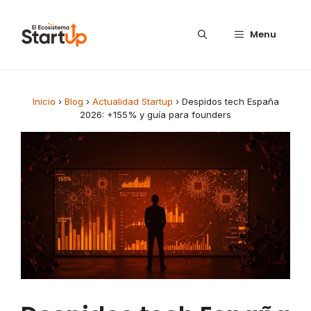
Saltar al contenido
Menu
Inicio
›
Blog
›
Actualidad Startup
›
Despidos tech España
2026: +155% y guía para founders