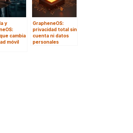
a y
GrapheneOS:
neOS:
privacidad total sin
 que cambia
cuenta ni datos
ad móvil
personales