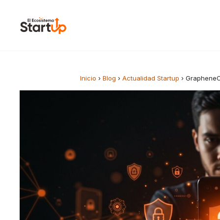
Saltar al contenido
Inicio
›
Blog
›
Actualidad Startup
›
GrapheneOS