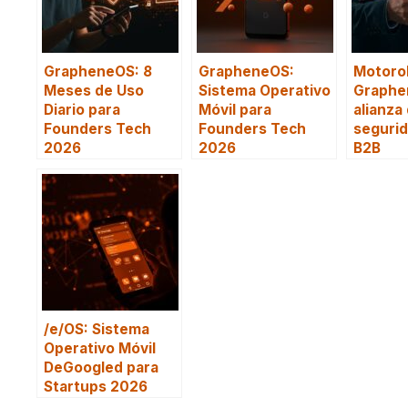
GrapheneOS: 8
GrapheneOS:
Motorol
Meses de Uso
Sistema Operativo
Graphe
Diario para
Móvil para
alianza
Founders Tech
Founders Tech
segurid
2026
2026
B2B
/e/OS: Sistema
Operativo Móvil
DeGoogled para
Startups 2026