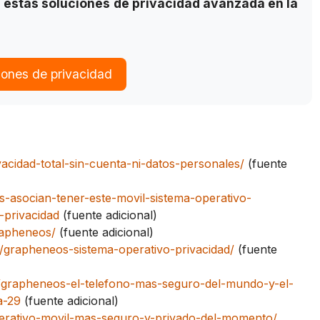
estas soluciones de privacidad avanzada en la
iones de privacidad
acidad-total-sin-cuenta-ni-datos-personales/
(fuente
-asocian-tener-este-movil-sistema-operativo-
-privacidad
(fuente adicional)
rapheneos/
(fuente adicional)
/grapheneos-sistema-operativo-privacidad/
(fuente
6/grapheneos-el-telefono-mas-seguro-del-mundo-y-el-
a-29
(fuente adicional)
perativo-movil-mas-seguro-y-privado-del-momento/