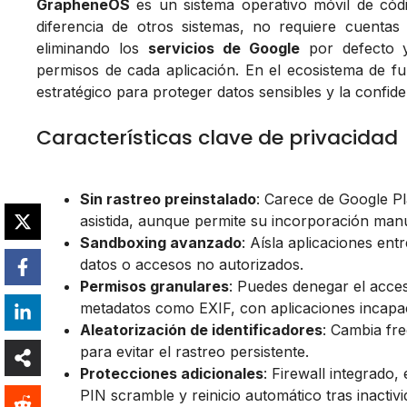
GrapheneOS
es un sistema operativo móvil de códi
diferencia de otros sistemas, no requiere cuentas
eliminando los
servicios de Google
por defecto y 
permisos de cada aplicación. En el ecosistema de fu
estratégico para proteger datos sensibles y la confide
Características clave de privacidad
Sin rastreo preinstalado
: Carece de Google Pl
asistida, aunque permite su incorporación man
Sandboxing avanzado
: Aísla aplicaciones ent
datos o accesos no autorizados.
Permisos granulares
: Puedes denegar el acce
metadatos como EXIF, con aplicaciones incapace
Aleatorización de identificadores
: Cambia fr
para evitar el rastreo persistente.
Protecciones adicionales
: Firewall integrado,
PIN scramble y reinicio automático tras inactivi