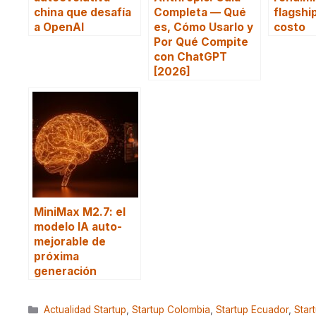
china que desafía
Completa — Qué
flagshi
a OpenAI
es, Cómo Usarlo y
costo
Por Qué Compite
con ChatGPT
[2026]
MiniMax M2.7: el
modelo IA auto-
mejorable de
próxima
generación
Categorías
Actualidad Startup
,
Startup Colombia
,
Startup Ecuador
,
Star