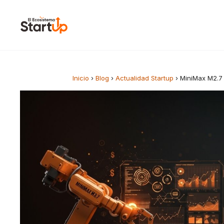
Saltar al contenido
Inicio
›
Blog
›
Actualidad Startup
›
MiniMax M2.7 