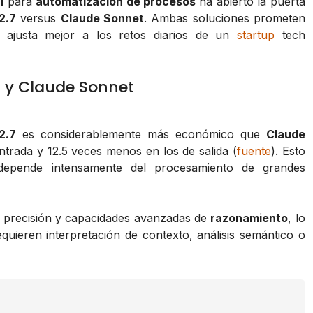
l
para
automatización de procesos
ha abierto la puerta
2.7
versus
Claude Sonnet
. Ambas soluciones prometen
e ajusta mejor a los retos diarios de un
startup
tech
7 y Claude Sonnet
2.7
es considerablemente más económico que
Claude
trada y 12.5 veces menos en los de salida (
fuente
). Esto
 depende intensamente del procesamiento de grandes
precisión y capacidades avanzadas de
razonamiento
, lo
quieren interpretación de contexto, análisis semántico o