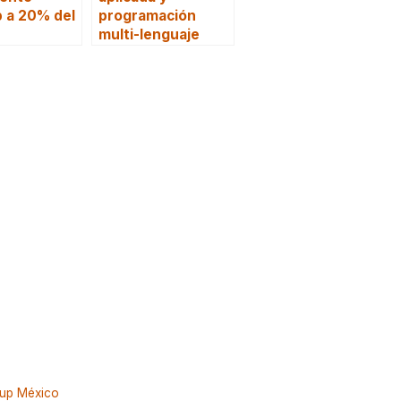
p a 20% del
programación
multi-lenguaje
tup México