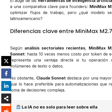
El auge de las
herramientas de inteligencia artificia
a una comparativa clave para founders:
MiniMax M
optimizar flujos de trabajo, pero ¿qué modelo s
latinoamericano?
Diferencias clave entre MiniMax M2.
Según
análisis sectoriales recientes
,
MiniMax M
Sonnet
: hasta 10 veces menos costo por token de en
representa una ventaja directa si tu operación
volúmenes de texto o datos.
No obstante,
Claude Sonnet
destaca por una mayor 
que lo hace preferible para automatizaciones que re
toma de decisiones compleja.
La IA no es solo para leer sobre ella