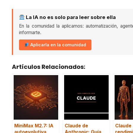
La IA no es solo para leer sobre ella
En la comunidad la aplicamos: automatización, agent
informarte.
Aplicarla en la comunidad
Artículos Relacionados:
MiniMax M2.7: IA
Claude de
Claude 
autoevolutiva
Anthropic: Guía
rendim