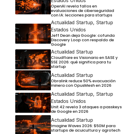
Estados Unidos
OpenAI revela fallos en
evaluaciones de ciberseguridad
con IA: lecciones para startups
Actualidad Startup
,
Startup
Estados Unidos
Jeff Dean deja Google: cofunda
Discovery Loop con respaldo de
Google
Actualidad Startup
Cloudflare es Visionario en SASE y
SSE 2026: qué significa para tu
startup
Actualidad Startup
Obralink reduce 50% evacuación
minera con OpusMesh en 2026
Actualidad Startup
,
Startup
Estados Unidos
Unit 42 revela 3 ataques a passkeys
de Google en 2026
Actualidad Startup
Imagine Waves 2026: $50M para
startups de acuicultura y agrotech