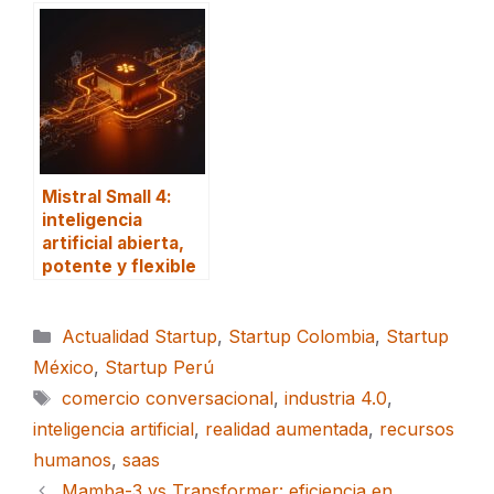
Mistral Small 4:
inteligencia
artificial abierta,
potente y flexible
Categorías
Actualidad Startup
,
Startup Colombia
,
Startup
México
,
Startup Perú
Etiquetas
comercio conversacional
,
industria 4.0
,
inteligencia artificial
,
realidad aumentada
,
recursos
humanos
,
saas
Mamba-3 vs Transformer: eficiencia en