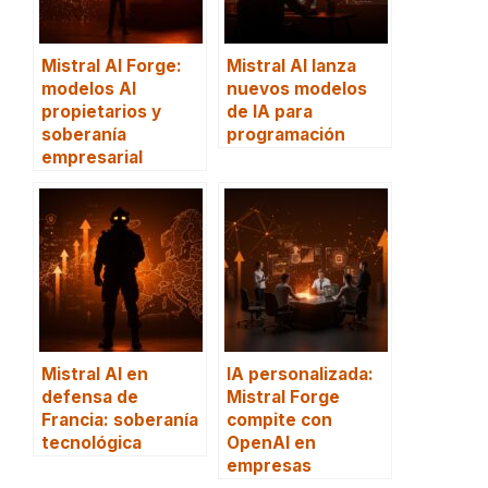
Mistral AI Forge:
Mistral AI lanza
modelos AI
nuevos modelos
propietarios y
de IA para
soberanía
programación
empresarial
Mistral AI en
IA personalizada:
defensa de
Mistral Forge
Francia: soberanía
compite con
tecnológica
OpenAI en
empresas