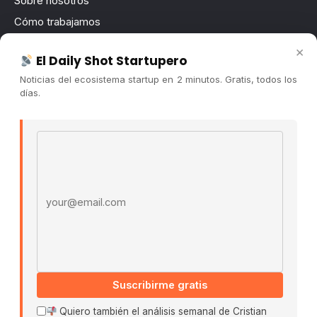
Sobre nosotros
Cómo trabajamos
Newsletter
×
El Daily Shot Startupero
Contacto
Noticias del ecosistema startup en 2 minutos. Gratis, todos los
Publicidad
días.
Convocatorias
Email address
COMUNIDAD
Comunidad (Skool) ↗
Blog Cristian Tala ↗
Es La Hora de Aprender ↗
© 2026 El Ecosistema Startup. Todos los derechos
reservados.
Políticas De Privacidad · Términos De Uso
Suscribirme gratis
Quiero también el análisis semanal de Cristian