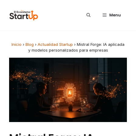
Saltar al contenido
Menu
Inicio
›
Blog
›
Actualidad Startup
›
Mistral Forge: IA aplicada
y modelos personalizados para empresas