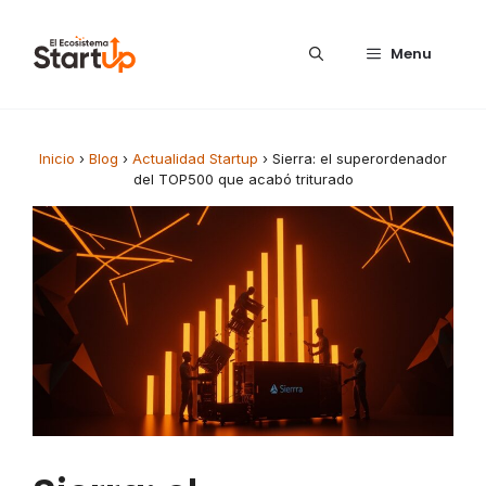
Saltar al contenido
Menu
Inicio
›
Blog
›
Actualidad Startup
›
Sierra: el superordenador
del TOP500 que acabó triturado