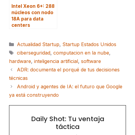
Intel Xeon 6+: 288
núcleos con nodo
18A para data
centers
Categorías
Actualidad Startup
,
Startup Estados Unidos
Etiquetas
ciberseguridad
,
computacion en la nube
,
hardware
,
inteligencia artificial
,
software
ADR: documenta el porqué de tus decisiones
técnicas
Android y agentes de IA: el futuro que Google
ya está construyendo
Daily Shot: Tu ventaja
táctica