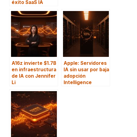
éxito SaaS IA
A16z invierte $1.7B
Apple: Servidores
en infraestructura
IA sin usar por baja
de IA con Jennifer
adopción
Li
Intelligence