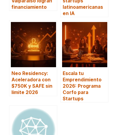
Valparaíso logran
startups
financiamiento
latinoamericanas
en IA
Neo Residency:
Escala tu
Aceleradora con
Emprendimiento
$750K y SAFE sin
2026: Programa
límite 2026
Corfo para
Startups