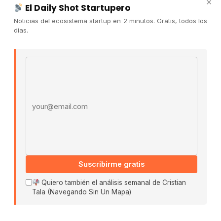
×
El Daily Shot Startupero
Contacto
Noticias del ecosistema startup en 2 minutos. Gratis, todos los
Publicidad
días.
Convocatorias
Email address
COMUNIDAD
Comunidad (Skool) ↗
Blog Cristian Tala ↗
Es La Hora de Aprender ↗
© 2026 El Ecosistema Startup. Todos los derechos
reservados.
Políticas De Privacidad · Términos De Uso
Suscribirme gratis
Quiero también el análisis semanal de Cristian
Tala (Navegando Sin Un Mapa)